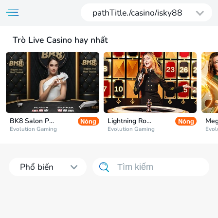
pathTitle./casino/isky88
Trò Live Casino hay nhất
BK8 Salon Prive Baccarat
Lightning Roulette
Meg
Nóng
Nóng
Evolution Gaming
Evolution Gaming
Evol
Phổ biến