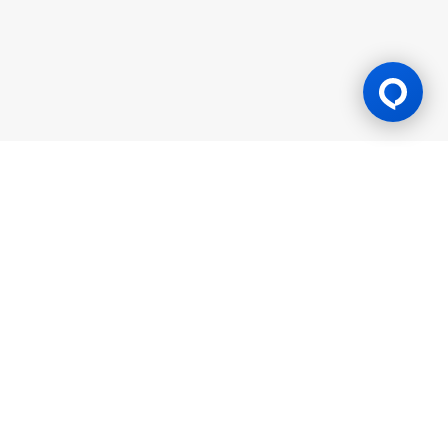
Giấy phép trò chơi
BK8 được vận hành bởi Công ty Mettlemind Tech Ltd., số đăng ký:
15779, với địa chỉ đăng ký tại Hamchako, Mutsamudu, Đảo Tự trị
Anjouan, Liên bang Comoros. BK8 được cấp phép và quản lý bởi
Chính phủ Đảo Tự trị Anjouan, Liên bang Comoros, theo Giấy phép
số: ALSI-202504032-FI2. BK8 đã vượt qua tất cả các yêu cầu tuân