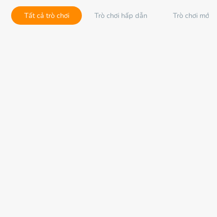
Tất cả trò chơi
Trò chơi hấp dẫn
Trò chơi mới